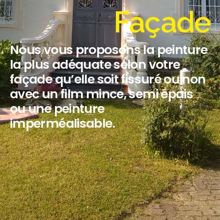
Façade
Nous vous proposons la peinture
la plus adéquate selon votre
façade qu’elle soit fissuré ou non
avec un film mince, semi épais
ou une peinture
imperméalisable.