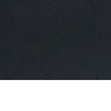
Nous intervenons pour les projets neufs et/ou de
rénovation, quelque soit votre localité dans un rayon de
30 km autour d’Issoire (Issoire, Clermont-Ferrand,
Perrier).